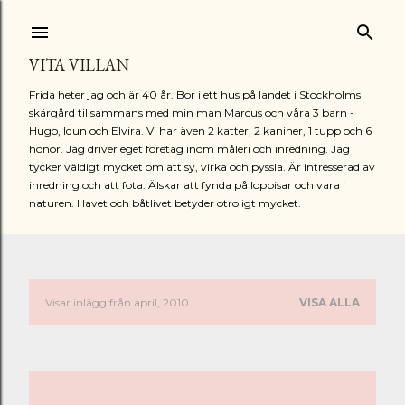
Fortsätt till huvudinnehåll
VITA VILLAN
Frida heter jag och är 40 år. Bor i ett hus på landet i Stockholms
skärgård tillsammans med min man Marcus och våra 3 barn -
Hugo, Idun och Elvira. Vi har även 2 katter, 2 kaniner, 1 tupp och 6
hönor. Jag driver eget företag inom måleri och inredning. Jag
tycker väldigt mycket om att sy, virka och pyssla. Är intresserad av
inredning och att fota. Älskar att fynda på loppisar och vara i
naturen. Havet och båtlivet betyder otroligt mycket.
Visar inlägg från april, 2010
VISA ALLA
I
n
l