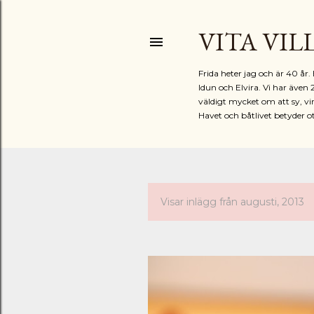
VITA VIL
Frida heter jag och är 40 å
Idun och Elvira. Vi har även 
väldigt mycket om att sy, vir
Havet och båtlivet betyder o
Visar inlägg från augusti, 2013
I
n
l
ä