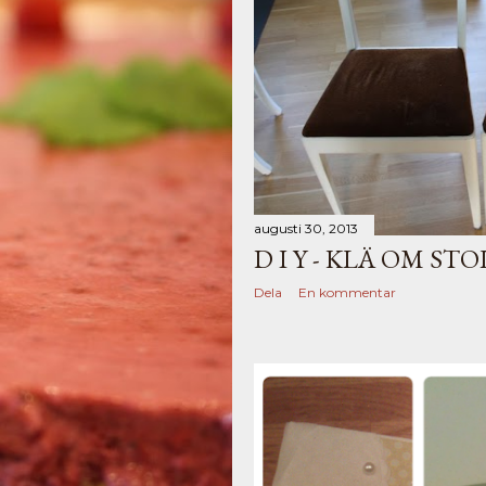
augusti 30, 2013
D I Y - KLÄ OM ST
Dela
En kommentar