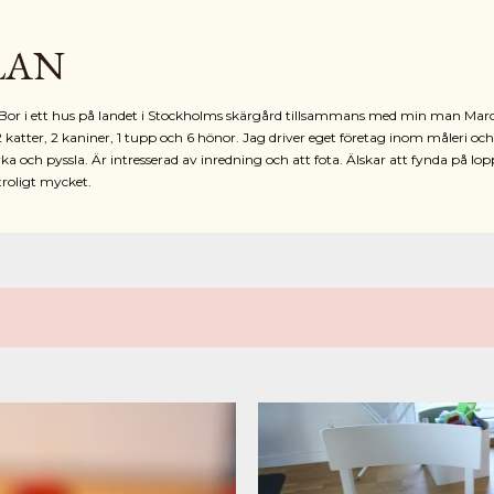
Fortsätt till huvudinnehåll
LAN
r. Bor i ett hus på landet i Stockholms skärgård tillsammans med min man Mar
2 katter, 2 kaniner, 1 tupp och 6 hönor. Jag driver eget företag inom måleri oc
ka och pyssla. Är intresserad av inredning och att fota. Älskar att fynda på lop
troligt mycket.