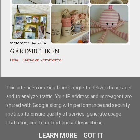
september 04, 2014
GÅRDSBUTIKEN
Dela
Skicka en kommentar
ÄLDRE INLÄGG
This site uses cookies from Google to deliver its services
and to analyze traffic. Your IP address and user-agent are
shared with Google along with performance and security
metrics to ensure quality of service, generate usage
statistics, and to detect and address abuse.
Använder Blogger
LEARN MORE
GOT IT