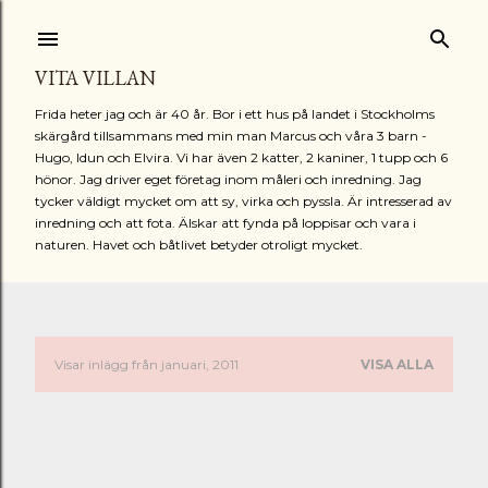
Fortsätt till huvudinnehåll
VITA VILLAN
Frida heter jag och är 40 år. Bor i ett hus på landet i Stockholms
skärgård tillsammans med min man Marcus och våra 3 barn -
Hugo, Idun och Elvira. Vi har även 2 katter, 2 kaniner, 1 tupp och 6
hönor. Jag driver eget företag inom måleri och inredning. Jag
tycker väldigt mycket om att sy, virka och pyssla. Är intresserad av
inredning och att fota. Älskar att fynda på loppisar och vara i
naturen. Havet och båtlivet betyder otroligt mycket.
Visar inlägg från januari, 2011
VISA ALLA
I
n
l