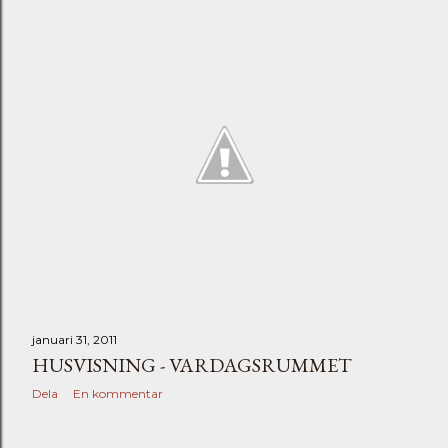
ä
g
g
januari 31, 2011
HUSVISNING - VARDAGSRUMMET
Dela
En kommentar