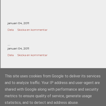
januari 04, 2011
Dela
Skicka en kommentar
januari 04, 2011
Dela
Skicka en kommentar
ÄLDRE INLÄGG
This site uses cookies from Google to deliver its services
and to analyze traffic. Your IP address and user-agent are
shared with Google along with performance and security
metrics to ensure quality of service, generate usage
statistics, and to detect and address abuse.
Använder Blogger