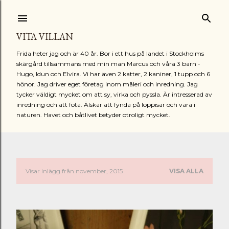
Fortsätt till huvudinnehåll
VITA VILLAN
Frida heter jag och är 40 år. Bor i ett hus på landet i Stockholms
skärgård tillsammans med min man Marcus och våra 3 barn -
Hugo, Idun och Elvira. Vi har även 2 katter, 2 kaniner, 1 tupp och 6
hönor. Jag driver eget företag inom måleri och inredning. Jag
tycker väldigt mycket om att sy, virka och pyssla. Är intresserad av
inredning och att fota. Älskar att fynda på loppisar och vara i
naturen. Havet och båtlivet betyder otroligt mycket.
Visar inlägg från november, 2015
VISA ALLA
I
n
l