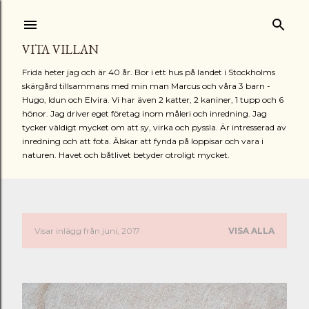
Fortsätt till huvudinnehåll
VITA VILLAN
Frida heter jag och är 40 år. Bor i ett hus på landet i Stockholms
skärgård tillsammans med min man Marcus och våra 3 barn -
Hugo, Idun och Elvira. Vi har även 2 katter, 2 kaniner, 1 tupp och 6
hönor. Jag driver eget företag inom måleri och inredning. Jag
tycker väldigt mycket om att sy, virka och pyssla. Är intresserad av
inredning och att fota. Älskar att fynda på loppisar och vara i
naturen. Havet och båtlivet betyder otroligt mycket.
Visar inlägg från juni, 2017
VISA ALLA
I
n
l