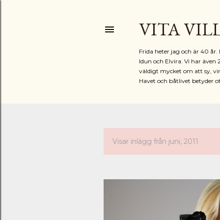
VITA VIL
Frida heter jag och är 40 å
Idun och Elvira. Vi har även 
väldigt mycket om att sy, vir
Havet och båtlivet betyder o
Visar inlägg från juni, 2011
I
n
l
ä