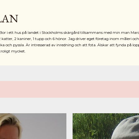
Fortsätt till huvudinnehåll
LAN
r. Bor i ett hus på landet i Stockholms skärgård tillsammans med min man Mar
2 katter, 2 kaniner, 1 tupp och 6 hönor. Jag driver eget företag inom måleri oc
ka och pyssla. Är intresserad av inredning och att fota. Älskar att fynda på lop
troligt mycket.