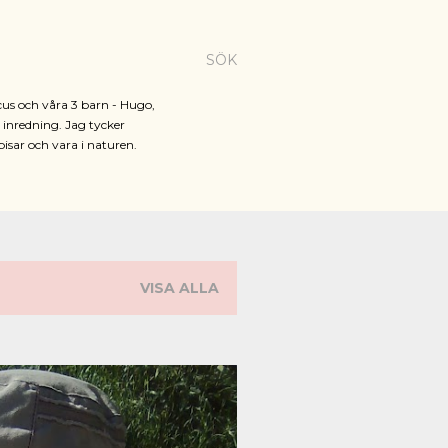
SÖK
cus och våra 3 barn - Hugo,
h inredning. Jag tycker
pisar och vara i naturen.
VISA ALLA