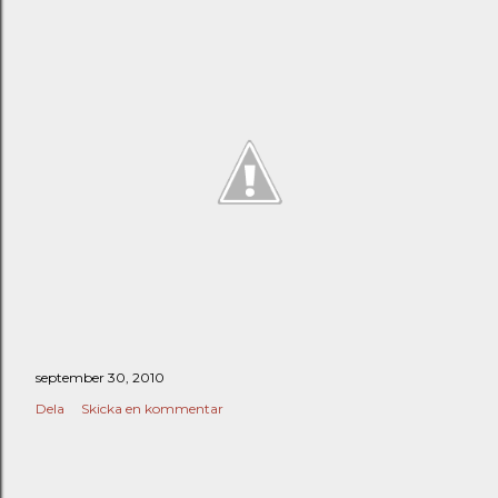
ä
g
g
september 30, 2010
Dela
Skicka en kommentar