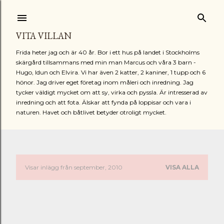
Fortsätt till huvudinnehåll
VITA VILLAN
Frida heter jag och är 40 år. Bor i ett hus på landet i Stockholms
skärgård tillsammans med min man Marcus och våra 3 barn -
Hugo, Idun och Elvira. Vi har även 2 katter, 2 kaniner, 1 tupp och 6
hönor. Jag driver eget företag inom måleri och inredning. Jag
tycker väldigt mycket om att sy, virka och pyssla. Är intresserad av
inredning och att fota. Älskar att fynda på loppisar och vara i
naturen. Havet och båtlivet betyder otroligt mycket.
Visar inlägg från september, 2010
VISA ALLA
I
n
l