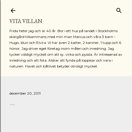
Fortsätt till huvudinnehåll
VITA VILLAN
Frida heter jag och är 40 år. Bor i ett hus på landet i Stockholms
skärgård tillsammans med min man Marcus och våra 3 barn -
Hugo, Idun och Elvira. Vi har även 2 katter, 2 kaniner, 1 tupp och 6
hönor. Jag driver eget företag inom måleri och inredning. Jag
tycker väldigt mycket om att sy, virka och pyssla. Är intresserad av
inredning och att fota. Älskar att fynda på loppisar och vara i
naturen. Havet och båtlivet betyder otroligt mycket.
december 20, 2011