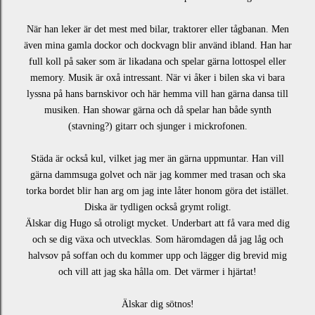
När han leker är det mest med bilar, traktorer eller tågbanan. Men
även mina gamla dockor och dockvagn blir använd ibland. Han har
full koll på saker som är likadana och spelar gärna lottospel eller
memory. Musik är oxå intressant. När vi åker i bilen ska vi bara
lyssna på hans barnskivor och här hemma vill han gärna dansa till
musiken. Han showar gärna och då spelar han både synth
(stavning?) gitarr och sjunger i mickrofonen.
Städa är också kul, vilket jag mer än gärna uppmuntar. Han vill
gärna dammsuga golvet och när jag kommer med trasan och ska
torka bordet blir han arg om jag inte låter honom göra det istället.
Diska är tydligen också grymt roligt.
Älskar dig Hugo så otroligt mycket. Underbart att få vara med dig
och se dig växa och utvecklas.
Som häromdagen då jag låg och
halvsov på soffan och du kommer upp och lägger dig brevid mig
och vill att jag ska hålla om. Det värmer i hjärtat!
Älskar dig sötnos!