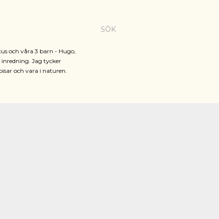
SÖK
cus och våra 3 barn - Hugo,
h inredning. Jag tycker
pisar och vara i naturen.