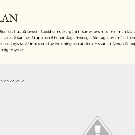
Fortsätt till huvudinnehåll
LAN
r. Bor i ett hus på landet i Stockholms skärgård tillsammans med min man Mar
2 katter, 2 kaniner, 1 tupp och 6 hönor. Jag driver eget företag inom måleri oc
ka och pyssla. Är intresserad av inredning och att fota. Älskar att fynda på lop
troligt mycket.
ruari 22, 2012