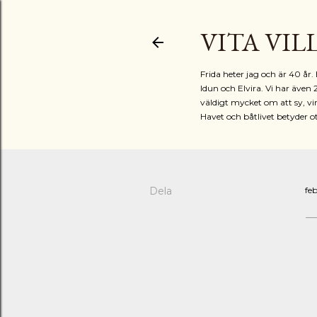
VITA VIL
Frida heter jag och är 40 å
Idun och Elvira. Vi har även 
väldigt mycket om att sy, vir
Havet och båtlivet betyder o
Dela
feb