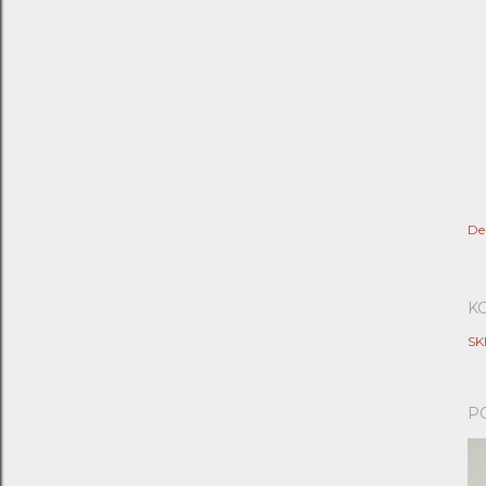
De
K
SK
P