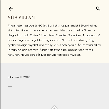
Fortsätt till huvudinnehåll
VITA VILLAN
Frida heter jag och är 40 år. Bor i ett hus på landet i Stockholms
skärgård tillsammans med min man Marcus och våra 3 barn -
Hugo, Idun och Elvira. Vi har även 2 katter, 2 kaniner, 1 tupp och 6
hönor. Jag driver eget företag inom måleri och inredning. Jag
tycker väldigt mycket om att sy, virka och pyssla. Är intresserad av
inredning och att fota. Älskar att fynda på loppisar och vara i
naturen. Havet och båtlivet betyder otroligt mycket.
februari 11, 2012