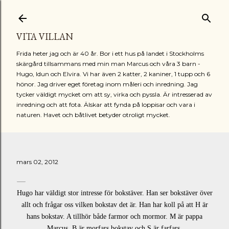
Fortsätt till huvudinnehåll
VITA VILLAN
Frida heter jag och är 40 år. Bor i ett hus på landet i Stockholms
skärgård tillsammans med min man Marcus och våra 3 barn -
Hugo, Idun och Elvira. Vi har även 2 katter, 2 kaniner, 1 tupp och 6
hönor. Jag driver eget företag inom måleri och inredning. Jag
tycker väldigt mycket om att sy, virka och pyssla. Är intresserad av
inredning och att fota. Älskar att fynda på loppisar och vara i
naturen. Havet och båtlivet betyder otroligt mycket.
mars 02, 2012
Hugo har väldigt stor intresse för bokstäver. Han ser bokstäver över
allt och frågar oss vilken bokstav det är. Han har koll på att H är
hans bokstav. A tillhör både farmor och mormor. M är pappa
Marcus, B är morfars bokstav och S är farfars.