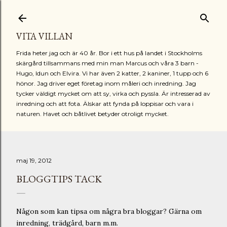
Fortsätt till huvudinnehåll
VITA VILLAN
Frida heter jag och är 40 år. Bor i ett hus på landet i Stockholms
skärgård tillsammans med min man Marcus och våra 3 barn -
Hugo, Idun och Elvira. Vi har även 2 katter, 2 kaniner, 1 tupp och 6
hönor. Jag driver eget företag inom måleri och inredning. Jag
tycker väldigt mycket om att sy, virka och pyssla. Är intresserad av
inredning och att fota. Älskar att fynda på loppisar och vara i
naturen. Havet och båtlivet betyder otroligt mycket.
maj 19, 2012
BLOGGTIPS TACK
Någon som kan tipsa om några bra bloggar? Gärna om
inredning, trädgård, barn m.m.