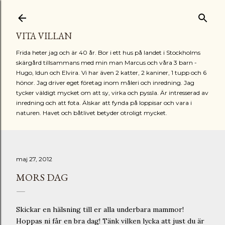
Fortsätt till huvudinnehåll
VITA VILLAN
Frida heter jag och är 40 år. Bor i ett hus på landet i Stockholms
skärgård tillsammans med min man Marcus och våra 3 barn -
Hugo, Idun och Elvira. Vi har även 2 katter, 2 kaniner, 1 tupp och 6
hönor. Jag driver eget företag inom måleri och inredning. Jag
tycker väldigt mycket om att sy, virka och pyssla. Är intresserad av
inredning och att fota. Älskar att fynda på loppisar och vara i
naturen. Havet och båtlivet betyder otroligt mycket.
maj 27, 2012
MORS DAG
Skickar en hälsning till er alla underbara mammor!
Hoppas ni får en bra dag! Tänk vilken lycka att just du är