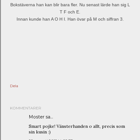
Bokstäverna han kan blir bara fler. Nu senast lärde han sig L
T F och E.
Innan kunde han A O H I. Han övar på M och siffran 3.
Dela
KOMMENTARER
Moster sa…
Smart pojke! Vänsterhanden o allt, precis som
sin kusin :)