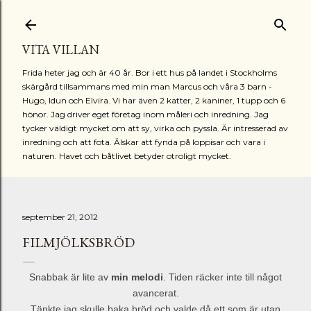
Fortsätt till huvudinnehåll
VITA VILLAN
Frida heter jag och är 40 år. Bor i ett hus på landet i Stockholms
skärgård tillsammans med min man Marcus och våra 3 barn -
Hugo, Idun och Elvira. Vi har även 2 katter, 2 kaniner, 1 tupp och 6
hönor. Jag driver eget företag inom måleri och inredning. Jag
tycker väldigt mycket om att sy, virka och pyssla. Är intresserad av
inredning och att fota. Älskar att fynda på loppisar och vara i
naturen. Havet och båtlivet betyder otroligt mycket.
september 21, 2012
FILMJÖLKSBRÖD
Snabbak är lite av
min melodi
. Tiden räcker inte till något
avancerat.
Tänkte jag skulle baka bröd och valde då ett som är utan