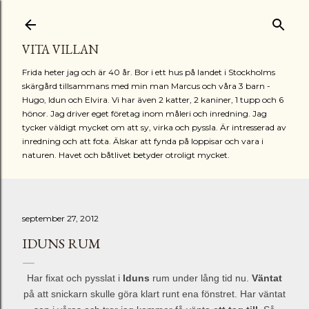
Fortsätt till huvudinnehåll
VITA VILLAN
Frida heter jag och är 40 år. Bor i ett hus på landet i Stockholms
skärgård tillsammans med min man Marcus och våra 3 barn -
Hugo, Idun och Elvira. Vi har även 2 katter, 2 kaniner, 1 tupp och 6
hönor. Jag driver eget företag inom måleri och inredning. Jag
tycker väldigt mycket om att sy, virka och pyssla. Är intresserad av
inredning och att fota. Älskar att fynda på loppisar och vara i
naturen. Havet och båtlivet betyder otroligt mycket.
september 27, 2012
IDUNS RUM
Har fixat och pysslat i
Iduns
rum under lång tid nu.
Väntat
på att snickarn skulle göra klart runt ena fönstret. Har väntat