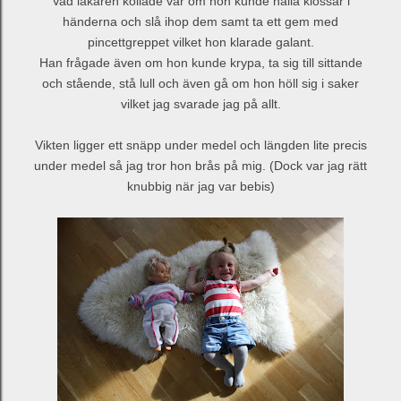
Vad läkaren kollade var om hon kunde hålla klossar i
händerna och slå ihop dem samt ta ett gem med
pincettgreppet vilket hon klarade galant.
Han frågade även om hon kunde krypa, ta sig till sittande
och stående, stå lull och även gå om hon höll sig i saker
vilket jag svarade jag på allt.
Vikten ligger ett snäpp under medel och längden lite precis
under medel så jag tror hon brås på mig. (Dock var jag rätt
knubbig när jag var bebis)