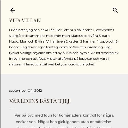
Fortsätt till huvudinnehåll
VITA VILLAN
Frida heter jag och är 40 år. Bor i ett hus på landet i Stockholms
skärgård tillsammans med min man Marcus och våra 3 barn -
Hugo, Idun och Elvira. Vi har även 2 katter, 2 kaniner, 1 tupp och 6
hönor. Jag driver eget företag inom måleri och inredning. Jag
tycker väldigt mycket om att sy, virka och pyssla. Är intresserad av
inredning och att fota. Älskar att fynda på loppisar och vara i
naturen. Havet och båtlivet betyder otroligt mycket.
september 04, 2012
VÄRLDENS BÄSTA TJEJ!
Var på bvc med Idun för tiomånaders kontroll för några
veckor sen. Något hon gick igenom utan anmärkelse.