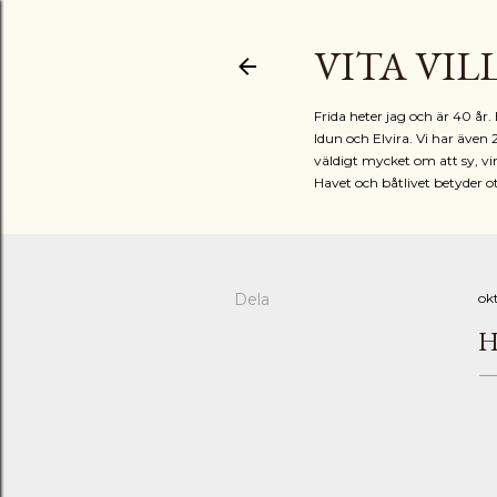
VITA VIL
Frida heter jag och är 40 å
Idun och Elvira. Vi har även 
väldigt mycket om att sy, vir
Havet och båtlivet betyder o
Dela
ok
H