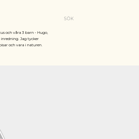
SÖK
cus och våra 3 barn - Hugo,
h inredning. Jag tycker
pisar och vara i naturen.