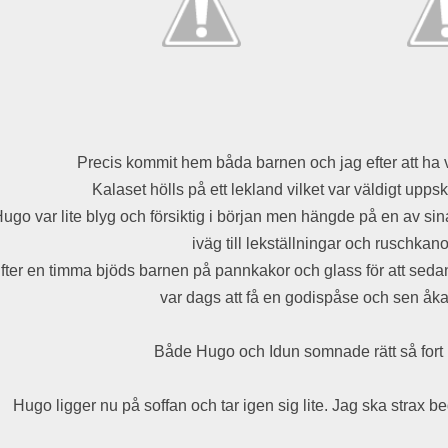
Precis kommit hem båda barnen och jag efter att ha va
Kalaset hölls på ett lekland vilket var väldigt upps
ugo var lite blyg och försiktig i början men hängde på en av si
iväg till lekställningar och ruschkano
fter en timma bjöds barnen på pannkakor och glass för att sedan 
var dags att få en godispåse och sen åk
Både Hugo och Idun somnade rätt så fort i
Hugo ligger nu på soffan och tar igen sig lite. Jag ska strax be