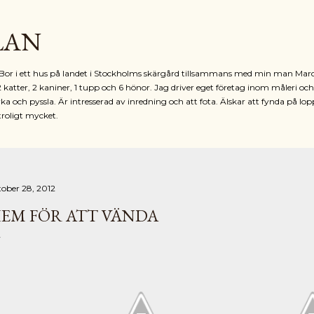
Fortsätt till huvudinnehåll
LAN
r. Bor i ett hus på landet i Stockholms skärgård tillsammans med min man Mar
2 katter, 2 kaniner, 1 tupp och 6 hönor. Jag driver eget företag inom måleri oc
ka och pyssla. Är intresserad av inredning och att fota. Älskar att fynda på lop
troligt mycket.
tober 28, 2012
EM FÖR ATT VÄNDA