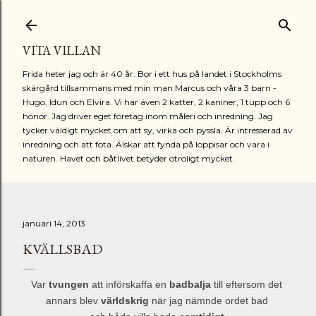
Fortsätt till huvudinnehåll
VITA VILLAN
Frida heter jag och är 40 år. Bor i ett hus på landet i Stockholms
skärgård tillsammans med min man Marcus och våra 3 barn -
Hugo, Idun och Elvira. Vi har även 2 katter, 2 kaniner, 1 tupp och 6
hönor. Jag driver eget företag inom måleri och inredning. Jag
tycker väldigt mycket om att sy, virka och pyssla. Är intresserad av
inredning och att fota. Älskar att fynda på loppisar och vara i
naturen. Havet och båtlivet betyder otroligt mycket.
januari 14, 2013
KVÄLLSBAD
Var
tvungen
att införskaffa en
badbalja
till eftersom det
annars blev
världskrig
när jag nämnde ordet bad