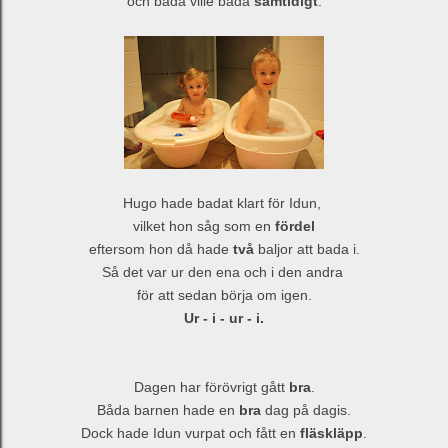
och båda ville bada
samtidigt
.
Hugo hade badat klart för Idun,
vilket hon såg som en
fördel
eftersom hon då hade
två
baljor att bada i.
Så det var ur den ena och i den andra
för att sedan börja om igen.
Ur - i - ur - i.
Dagen har förövrigt gått
bra
.
Båda barnen hade en
bra
dag på dagis.
Dock hade Idun vurpat och fått en
fläskläpp
.