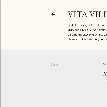
VITA VIL
Frida heter jag och är 40 å
Idun och Elvira. Vi har även 
väldigt mycket om att sy, vir
Havet och båtlivet betyder o
Dela
feb
M