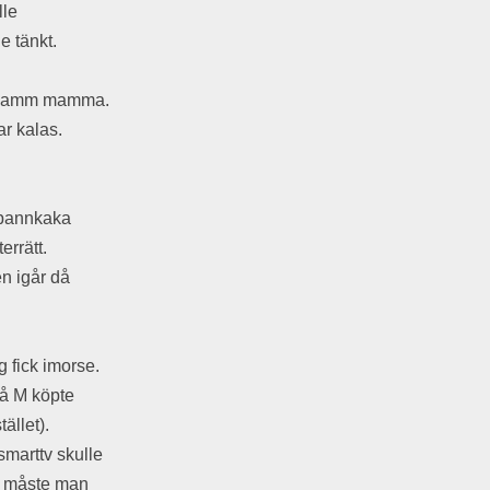
lle
e tänkt.
iskdamm mamma.
ar kalas.
d pannkaka
errätt.
n igår då
.
g fick imorse.
så M köpte
ället).
smarttv skulle
en måste man