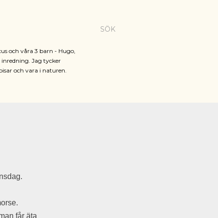
SÖK
cus och våra 3 barn - Hugo,
h inredning. Jag tycker
pisar och vara i naturen.
nsdag.
morse.
 man får äta