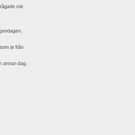
 frågade när
rgondagen.
 som är från
en annan dag.