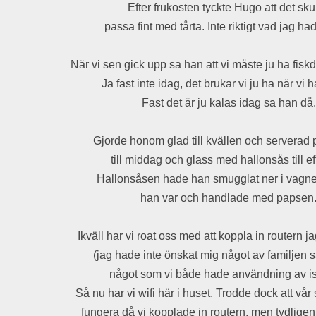
Efter frukosten tyckte Hugo att det sku
passa fint med tårta. Inte riktigt vad jag had
När vi sen gick upp sa han att vi måste ju ha f
Ja fast inte idag, det brukar vi ju ha när vi h
Fast det är ju kalas idag sa han då.
Gjorde honom glad till kvällen och servera
till middag och glass med hallonsås till eft
Hallonsåsen hade han smugglat ner i vagne
han var och handlade med papsen
Ikväll har vi roat oss med att koppla in routern ja
(jag hade inte önskat mig något av familjen 
något som vi både hade användning av ist
Så nu har vi wifi här i huset. Trodde dock att vår 
fungera då vi kopplade in routern, men tydlig