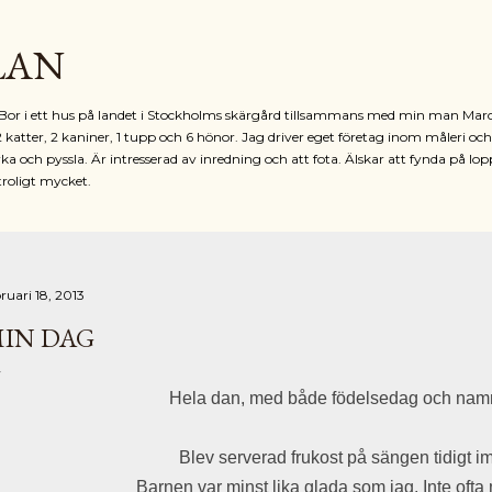
Fortsätt till huvudinnehåll
LAN
r. Bor i ett hus på landet i Stockholms skärgård tillsammans med min man Mar
2 katter, 2 kaniner, 1 tupp och 6 hönor. Jag driver eget företag inom måleri oc
ka och pyssla. Är intresserad av inredning och att fota. Älskar att fynda på lop
troligt mycket.
ruari 18, 2013
IN DAG
Hela dan, med både födelsedag och nam
Blev serverad frukost på sängen tidigt i
Barnen var minst lika glada som jag. Inte ofta