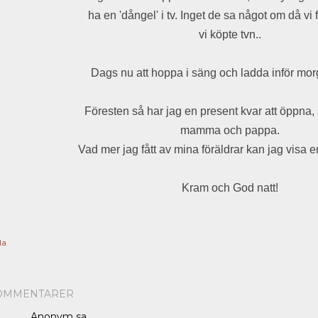
ha en 'dångel' i tv. Inget de sa något om då vi
vi köpte tvn..
Dags nu att hoppa i säng och ladda inför mo
Föresten så har jag en present kvar att öppna,
mamma och pappa.
Vad mer jag fått av mina föräldrar kan jag visa 
Kram och God natt!
la
OMMENTARER
Anonym sa…