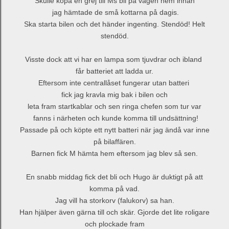
Skulle köpa en grej till Ms bil på vägen hem innan
jag hämtade de små kottarna på dagis.
Ska starta bilen och det händer ingenting. Stendöd! Helt
stendöd.
Visste dock att vi har en lampa som tjuvdrar och ibland
får batteriet att ladda ur.
Eftersom inte centrallåset fungerar utan batteri
fick jag kravla mig bak i bilen och
leta fram startkablar och sen ringa chefen som tur var
fanns i närheten och kunde
komma till undsättning!
Passade på och köpte ett nytt batteri när jag ändå var inne
på bilaffären.
Barnen fick M hämta hem eftersom jag blev så sen.
En snabb middag fick det bli och Hugo är duktigt på att
komma på vad.
Jag vill ha storkorv (falukorv) sa han.
Han hjälper även gärna till och skär. Gjorde det lite roligare
och plockade fram