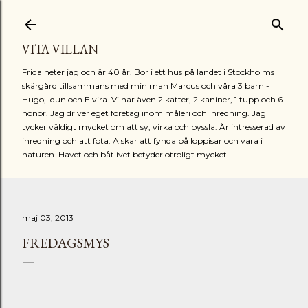
Fortsätt till huvudinnehåll
VITA VILLAN
Frida heter jag och är 40 år. Bor i ett hus på landet i Stockholms
skärgård tillsammans med min man Marcus och våra 3 barn -
Hugo, Idun och Elvira. Vi har även 2 katter, 2 kaniner, 1 tupp och 6
hönor. Jag driver eget företag inom måleri och inredning. Jag
tycker väldigt mycket om att sy, virka och pyssla. Är intresserad av
inredning och att fota. Älskar att fynda på loppisar och vara i
naturen. Havet och båtlivet betyder otroligt mycket.
maj 03, 2013
FREDAGSMYS