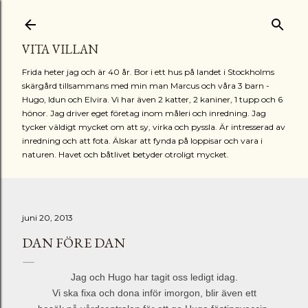
Fortsätt till huvudinnehåll
VITA VILLAN
Frida heter jag och är 40 år. Bor i ett hus på landet i Stockholms
skärgård tillsammans med min man Marcus och våra 3 barn -
Hugo, Idun och Elvira. Vi har även 2 katter, 2 kaniner, 1 tupp och 6
hönor. Jag driver eget företag inom måleri och inredning. Jag
tycker väldigt mycket om att sy, virka och pyssla. Är intresserad av
inredning och att fota. Älskar att fynda på loppisar och vara i
naturen. Havet och båtlivet betyder otroligt mycket.
juni 20, 2013
DAN FÖRE DAN
Jag och Hugo har tagit oss ledigt idag.
Vi ska fixa och dona inför imorgon, blir även ett