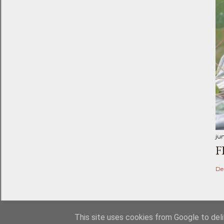
ju
F
De
This site uses cookies from Google to deliv