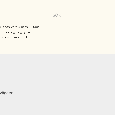
SÖK
cus och våra 3 barn - Hugo,
h inredning. Jag tycker
pisar och vara i naturen.
å väggen
å