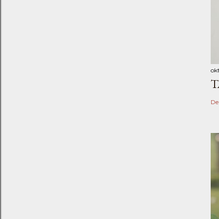
ok
T
De