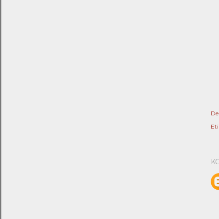
De
Eti
K