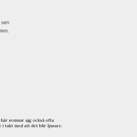
e sen
amen.
ar, här somnar ajg också ofta
i takt med att det blir ljusare.