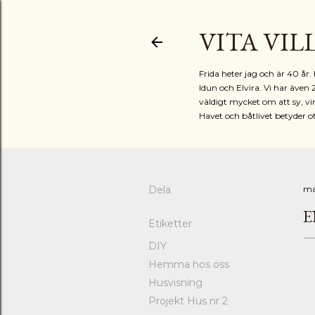
VITA VIL
Frida heter jag och är 40 å
Idun och Elvira. Vi har även 
väldigt mycket om att sy, vir
Havet och båtlivet betyder o
Dela
ma
E
Etiketter
DIY
Hemma hos oss
Husvisning
Projekt Hus nr 2