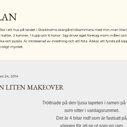
Fortsätt till huvudinnehåll
LAN
r. Bor i ett hus på landet i Stockholms skärgård tillsammans med min man Mar
2 katter, 2 kaniner, 1 tupp och 6 hönor. Jag driver eget företag inom måleri oc
ka och pyssla. Är intresserad av inredning och att fota. Älskar att fynda på lop
troligt mycket.
rs 24, 2014
N LITEN MAKEOVER
Tröttnade på den ljusa tapeten i ramen p
som sitter i vardagsrummet.
Det är 4 bitar mdf som är fastsatt p
väggen för att se ut som en ram.