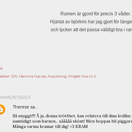
Ramen är gjord för precis 3 våder.
Hjärtat av björkris har jag gjort för läng
och tycker att det passa väldigt bra i r
la
ketter:
DIY
Hemma hos oss
Husvisning
Projekt Hus nr 2
OMMENTARER
Therese
sa…
Så snyggt!!!! Å ja, denna trötthet, kan relatera till dina kväll
samtidigt som barnen... sååååå skönt! Men hoppas bli piggare 
Många varma kramar till dig! <3 KRAM