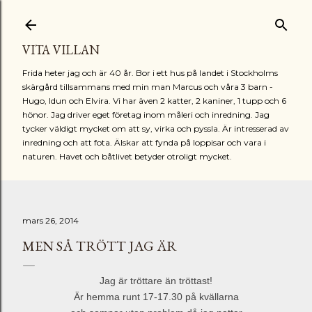
Fortsätt till huvudinnehåll
VITA VILLAN
Frida heter jag och är 40 år. Bor i ett hus på landet i Stockholms
skärgård tillsammans med min man Marcus och våra 3 barn -
Hugo, Idun och Elvira. Vi har även 2 katter, 2 kaniner, 1 tupp och 6
hönor. Jag driver eget företag inom måleri och inredning. Jag
tycker väldigt mycket om att sy, virka och pyssla. Är intresserad av
inredning och att fota. Älskar att fynda på loppisar och vara i
naturen. Havet och båtlivet betyder otroligt mycket.
mars 26, 2014
MEN SÅ TRÖTT JAG ÄR
Jag är tröttare än tröttast!
Är hemma runt 17-17.30 på kvällarna