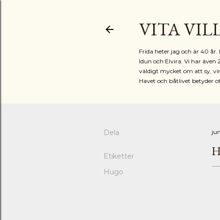
VITA VIL
Frida heter jag och är 40 å
Idun och Elvira. Vi har även 
väldigt mycket om att sy, vir
Havet och båtlivet betyder o
Dela
jun
H
Etiketter
Hugo