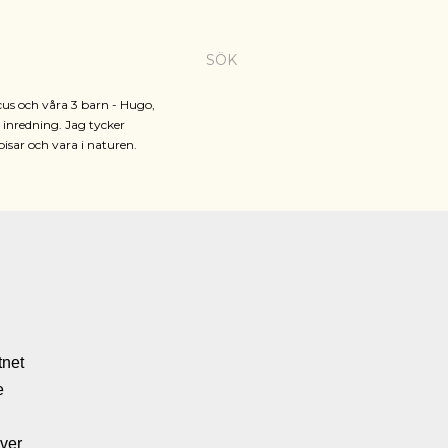
SÖK
cus och våra 3 barn - Hugo,
h inredning. Jag tycker
pisar och vara i naturen.
tnet
re
ver