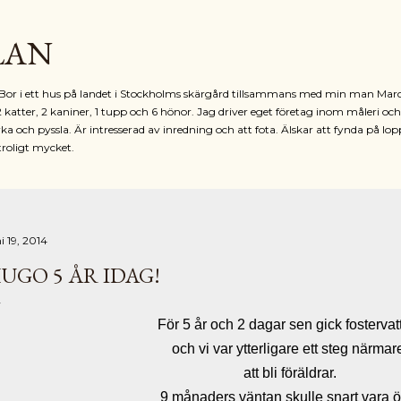
Fortsätt till huvudinnehåll
LAN
r. Bor i ett hus på landet i Stockholms skärgård tillsammans med min man Mar
2 katter, 2 kaniner, 1 tupp och 6 hönor. Jag driver eget företag inom måleri oc
ka och pyssla. Är intresserad av inredning och att fota. Älskar att fynda på lop
troligt mycket.
i 19, 2014
UGO 5 ÅR IDAG!
För 5 år och 2 dagar sen gick fostervat
och vi var ytterligare ett steg närma
att bli föräldrar.
9 månaders väntan skulle snart vara ö