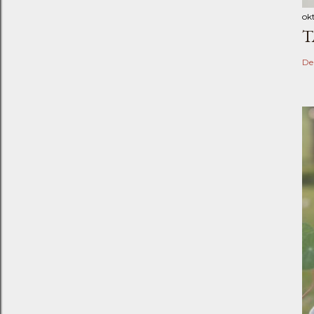
ok
T
De