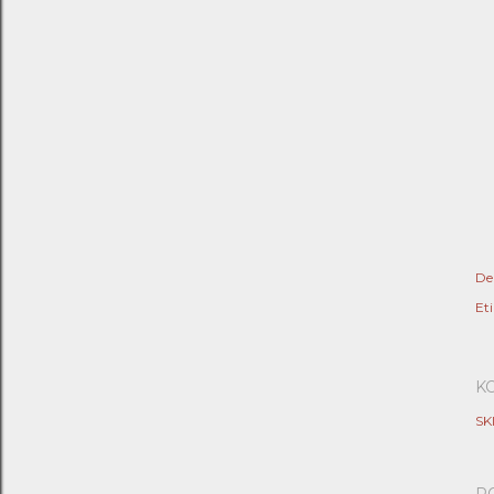
De
Eti
K
SK