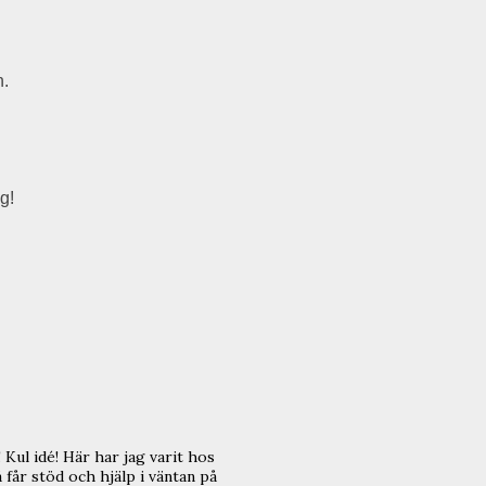
.
g!
Kul idé! Här har jag varit hos
får stöd och hjälp i väntan på