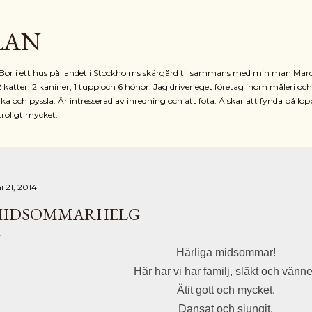
Fortsätt till huvudinnehåll
LAN
r. Bor i ett hus på landet i Stockholms skärgård tillsammans med min man Mar
2 katter, 2 kaniner, 1 tupp och 6 hönor. Jag driver eget företag inom måleri oc
ka och pyssla. Är intresserad av inredning och att fota. Älskar att fynda på lop
troligt mycket.
i 21, 2014
IDSOMMARHELG
Härliga midsommar!
Här har vi har familj, släkt och vänne
Ätit gott och mycket.
Dansat och sjungit.