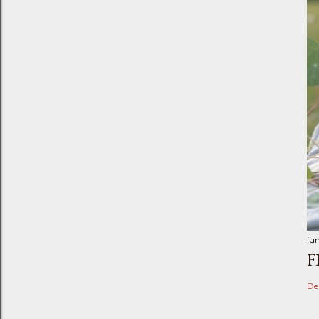
ju
F
De