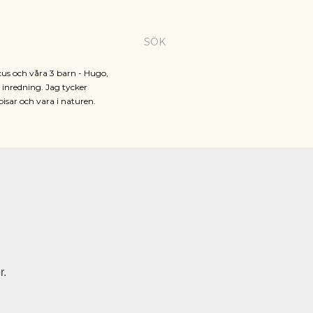
SÖK
cus och våra 3 barn - Hugo,
h inredning. Jag tycker
pisar och vara i naturen.
r.