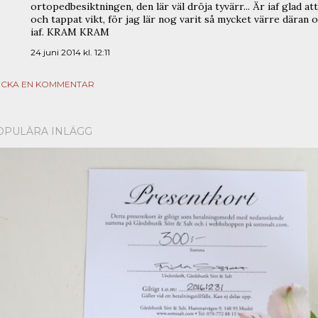
ortopedbesiktningen, den lär väl dröja tyvärr... Är iaf glad 
och tappat vikt, för jag lär nog varit så mycket värre däran om
iaf. KRAM KRAM
24 juni 2014 kl. 12:11
ICKA EN KOMMENTAR
OPULÄRA INLÄGG