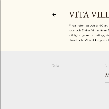
VITA VIL
Frida heter jag och är 40 å
Idun och Elvira. Vi har även 
väldigt mycket om att sy, vir
Havet och båtlivet betyder o
Dela
jun
M