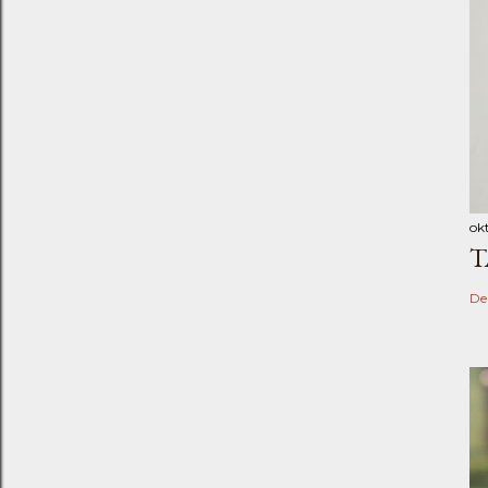
ok
T
De