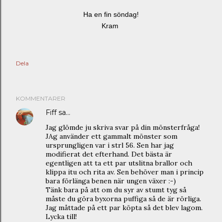
Ha en fin söndag!
Kram
Dela
KOMMENTARER
Fiff
sa…
Jag glömde ju skriva svar på din mönsterfråga!
JAg använder ett gammalt mönster som
ursprungligen var i strl 56. Sen har jag
modifierat det efterhand. Det bästa är
egentligen att ta ett par utslitna brallor och
klippa itu och rita av. Sen behöver man i princip
bara förlänga benen när ungen växer :-)
Tänk bara på att om du syr av stumt tyg så
måste du göra byxorna puffiga så de är rörliga.
Jag måttade på ett par köpta så det blev lagom.
Lycka till!