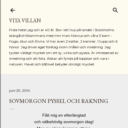
Fortsätt till huvudinnehåll
VITA VILLAN
Frida heter jag och är 40 år. Bor i ett hus på landet i Stockholms
skärgård tillsammans med min man Marcus och våra 3 barn -
Hugo, Idun och Elvira. Vi har även 2 katter, 2 kaniner, 1 tupp och 6
hönor. Jag driver eget företag inom måleri och inredning. Jag
tycker väldigt mycket om att sy, virka och pyssla. Är intresserad av
inredning och att fota. Älskar att fynda på loppisar och vara i
naturen. Havet och båtlivet betyder otroligt mycket.
juni 29, 2014
SOVMORGON PYSSEL OCH BAKNING
Fått mig en efterlängtad
och välbehövlig sovmorgon idag!