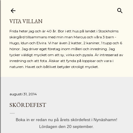
Fortsätt till huvudinnehåll
VITA VILLAN
Frida heter jag och är 40 år. Bor i ett hus på landet i Stockholms
skärgård tillsammans med min man Marcus och våra 3 barn -
Hugo, Idun och Elvira. Vi har även 2 katter, 2 kaniner, 1 tupp och 6
hönor. Jag driver eget företag inom måleri och inredning. Jag
tycker väldigt mycket om att sy, virka och pyssla. Är intresserad av
inredning och att fota. Älskar att fynda på loppisar och vara i
naturen. Havet och båtlivet betyder otroligt mycket.
augusti 31, 2014
SKÖRDEFEST
Boka in er redan nu på årets skördefest i Nynäshamn!
Lördagen den 20 september.