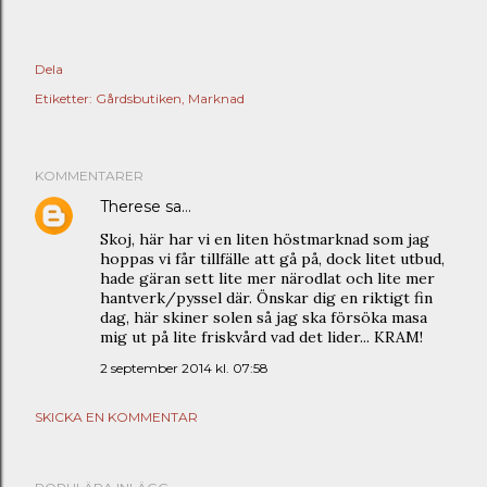
Dela
Etiketter:
Gårdsbutiken
Marknad
KOMMENTARER
Therese
sa…
Skoj, här har vi en liten höstmarknad som jag
hoppas vi får tillfälle att gå på, dock litet utbud,
hade gäran sett lite mer närodlat och lite mer
hantverk/pyssel där. Önskar dig en riktigt fin
dag, här skiner solen så jag ska försöka masa
mig ut på lite friskvård vad det lider... KRAM!
2 september 2014 kl. 07:58
SKICKA EN KOMMENTAR