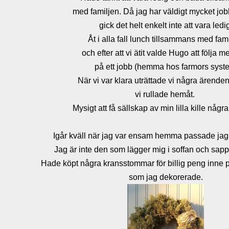
med familjen. Då jag har väldigt mycket job
gick det helt enkelt inte att vara ledi
Åt i alla fall lunch tillsammans med fam
och efter att vi ätit valde Hugo att följa 
på ett jobb (hemma hos farmors syste
När vi var klara uträttade vi några ärende
vi rullade hemåt.
Mysigt att få sällskap av min lilla kille någr
Igår kväll när jag var ensam hemma passade jag 
Jag är inte den som lägger mig i soffan och sappa
Hade köpt några kransstommar för billig peng inne 
som jag dekorerade.