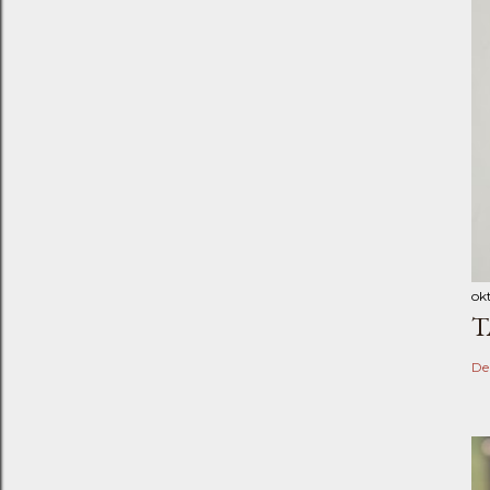
ok
T
De