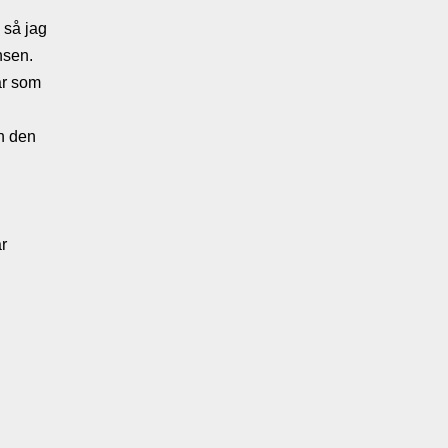
 så jag
nsen.
ar som
n den
ar