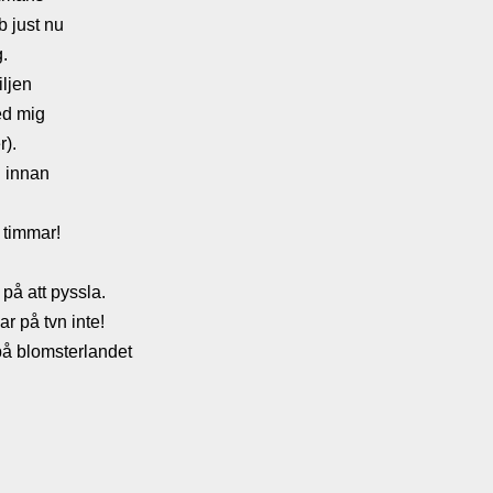
b just nu
g.
iljen
med mig
r).
n innan
a timmar!
på att pyssla.
r på tvn inte!
på blomsterlandet