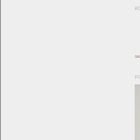
K
SK
P