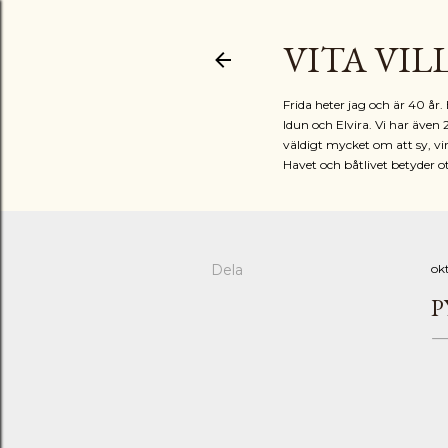
VITA VIL
Frida heter jag och är 40 å
Idun och Elvira. Vi har även 
väldigt mycket om att sy, vir
Havet och båtlivet betyder o
Dela
ok
P