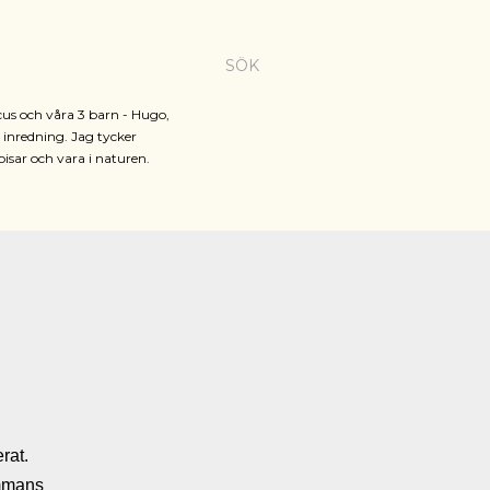
SÖK
cus och våra 3 barn - Hugo,
h inredning. Jag tycker
pisar och vara i naturen.
rat.
ammans