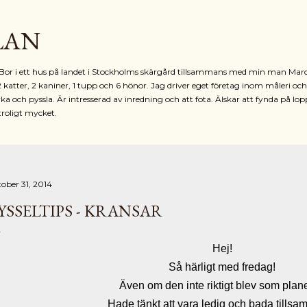
Fortsätt till huvudinnehåll
LAN
r. Bor i ett hus på landet i Stockholms skärgård tillsammans med min man Mar
2 katter, 2 kaniner, 1 tupp och 6 hönor. Jag driver eget företag inom måleri oc
ka och pyssla. Är intresserad av inredning och att fota. Älskar att fynda på lop
troligt mycket.
tober 31, 2014
YSSELTIPS - KRANSAR
Hej!
Så härligt med fredag!
Även om den inte riktigt blev som plane
Hade tänkt att vara ledig och bada tills