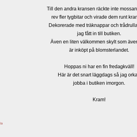
Till den andra kransen räckte inte mossan
rev fler tygbitar och virade dem runt kra
Dekorerade med träknappar och trådrull
jag fått in till butiken.
Även en liten välkommen skylt som äve
är inköpt på blomsterlandet.
Hoppas ni har en fin fredagkväll!
Här är det snart läggdags så jag ork
jobba i butiken imorgon.
Kram!
la