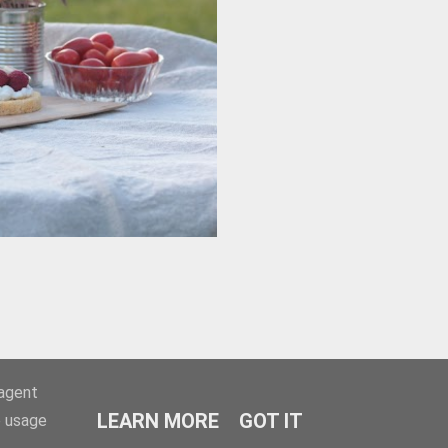
-agent
LEARN MORE
GOT IT
e usage