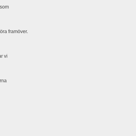
rsom
öra framöver.
ar vi
orna