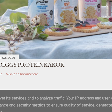
ni 02, 2026
RIGGS PROTEINKAKOR
la
Skicka en kommentar
er its services and to analyze traffic. Your IP address and user
ance and security metrics to ensure quality of service, generat
Använder Blogger