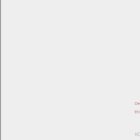
De
Eti
K