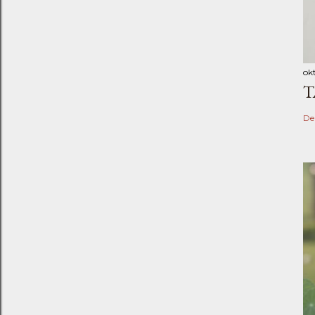
ok
T
De