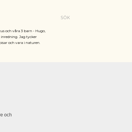
SÖK
cus och våra 3 barn - Hugo,
h inredning. Jag tycker
pisar och vara i naturen.
re och