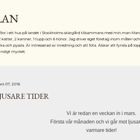
Fortsätt till huvudinnehåll
LAN
r. Bor i ett hus på landet i Stockholms skärgård tillsammans med min man Mar
2 katter, 2 kaniner, 1 tupp och 6 hönor. Jag driver eget företag inom måleri oc
ka och pyssla. Är intresserad av inredning och att fota. Älskar att fynda på lop
troligt mycket.
rs 07, 2016
JUSARE TIDER
Vi är redan en veckan in i mars.
Första vår månaden och vi går mot ljusa
varmare tider!