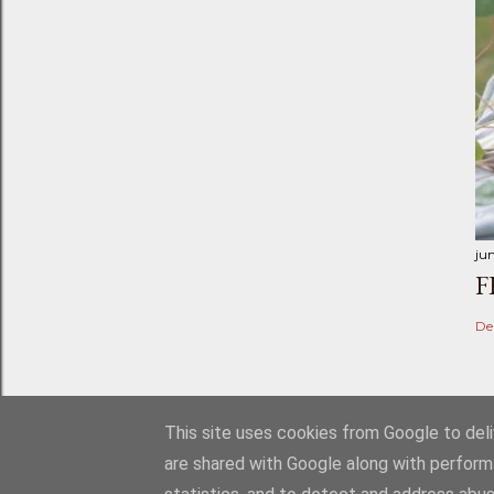
ju
F
De
This site uses cookies from Google to deliv
are shared with Google along with perform