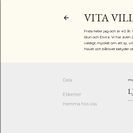
VITA VIL
Frida heter jag och är 40 å
Idun och Elvira. Vi har även 
väldigt mycket om att sy, vir
Havet och båtlivet betyder o
Dela
ma
L
Etiketter
Hemma hos oss