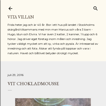
Fortsätt till huvudinnehåll
VITA VILLAN
Frida heter jag och är 40 år. Bor i ett hus på landet i Stockholms
skärgård tillsammans med min man Marcus och våra 3 barn -
Hugo, Idun och Elvira. Vi har även 2 katter, 2 kaniner, 1 tupp och 6
hönor. Jag driver eget företag inom måleri och inredning. Jag
tycker väldigt mycket om att sy, virka och pyssla. Är intresserad av
inredning och att fota. Älskar att fynda på loppisar och vara i
naturen. Havet och båtlivet betyder otroligt mycket.
juli 29, 2016
VIT CHOKLADMOUSSE