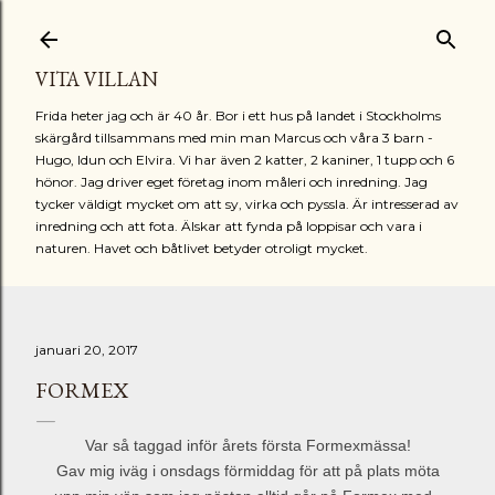
Fortsätt till huvudinnehåll
VITA VILLAN
Frida heter jag och är 40 år. Bor i ett hus på landet i Stockholms
skärgård tillsammans med min man Marcus och våra 3 barn -
Hugo, Idun och Elvira. Vi har även 2 katter, 2 kaniner, 1 tupp och 6
hönor. Jag driver eget företag inom måleri och inredning. Jag
tycker väldigt mycket om att sy, virka och pyssla. Är intresserad av
inredning och att fota. Älskar att fynda på loppisar och vara i
naturen. Havet och båtlivet betyder otroligt mycket.
januari 20, 2017
FORMEX
Var så taggad inför årets första Formexmässa!
Gav mig iväg i onsdags förmiddag för att på plats möta