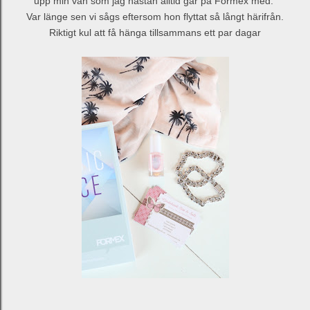
upp min vän som jag nästan alltid går på Formex med.
Var länge sen vi sågs eftersom hon flyttat så långt härifrån.
Riktigt kul att få hänga tillsammans ett par dagar