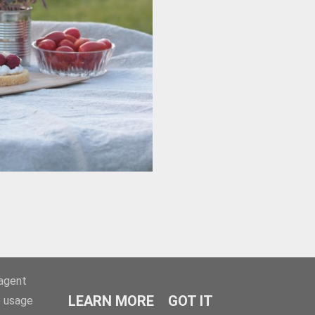
-agent
LEARN MORE
GOT IT
e usage