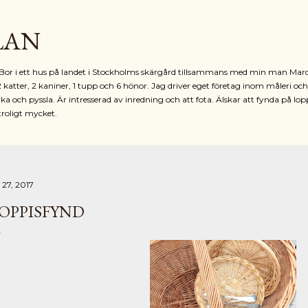
Fortsätt till huvudinnehåll
LAN
r. Bor i ett hus på landet i Stockholms skärgård tillsammans med min man Mar
2 katter, 2 kaniner, 1 tupp och 6 hönor. Jag driver eget företag inom måleri oc
ka och pyssla. Är intresserad av inredning och att fota. Älskar att fynda på lop
troligt mycket.
i 27, 2017
OPPISFYND