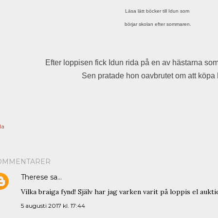
Läsa lätt böcker till Idun som
börjar skolan efter sommaren.
Efter loppisen fick Idun rida på en av hästarna som
Sen pratade hon oavbrutet om att köpa 
la
OMMENTARER
Therese
sa…
Vilka braiga fynd! Själv har jag varken varit på loppis el aukt
5 augusti 2017 kl. 17:44