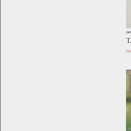
ok
T
De