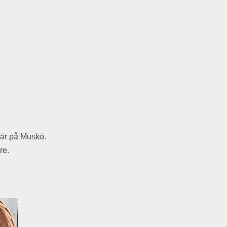
här på Muskö.
re.