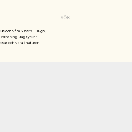
SÖK
cus och våra 3 barn - Hugo,
h inredning. Jag tycker
pisar och vara i naturen.