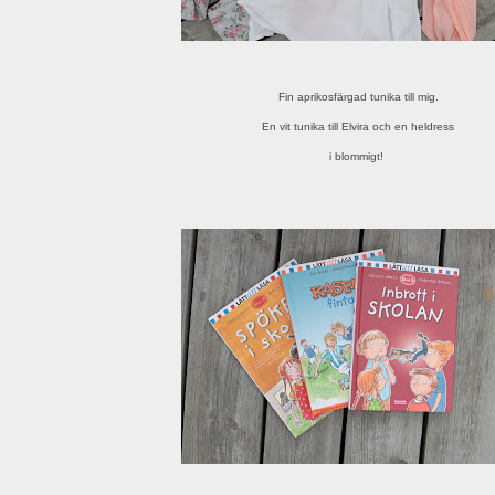
Fin aprikosfärgad tunika till mig.
En vit tunika till Elvira och en heldress
i blommigt!