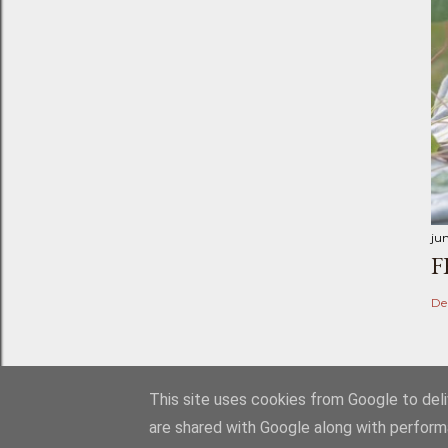
ju
F
De
This site uses cookies from Google to deliv
are shared with Google along with perform