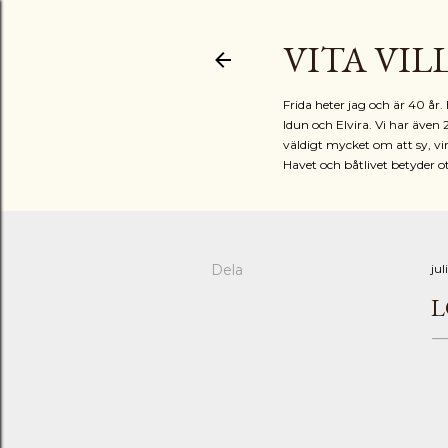
VITA VIL
Frida heter jag och är 40 å
Idun och Elvira. Vi har även 
väldigt mycket om att sy, vir
Havet och båtlivet betyder o
Dela
jul
L