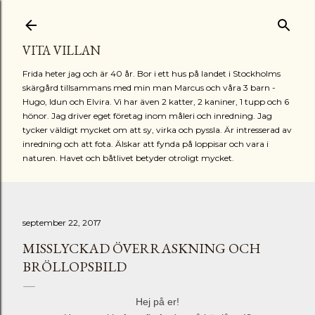
Fortsätt till huvudinnehåll
VITA VILLAN
Frida heter jag och är 40 år. Bor i ett hus på landet i Stockholms
skärgård tillsammans med min man Marcus och våra 3 barn -
Hugo, Idun och Elvira. Vi har även 2 katter, 2 kaniner, 1 tupp och 6
hönor. Jag driver eget företag inom måleri och inredning. Jag
tycker väldigt mycket om att sy, virka och pyssla. Är intresserad av
inredning och att fota. Älskar att fynda på loppisar och vara i
naturen. Havet och båtlivet betyder otroligt mycket.
september 22, 2017
MISSLYCKAD ÖVERRASKNING OCH
BRÖLLOPSBILD
Hej på er!