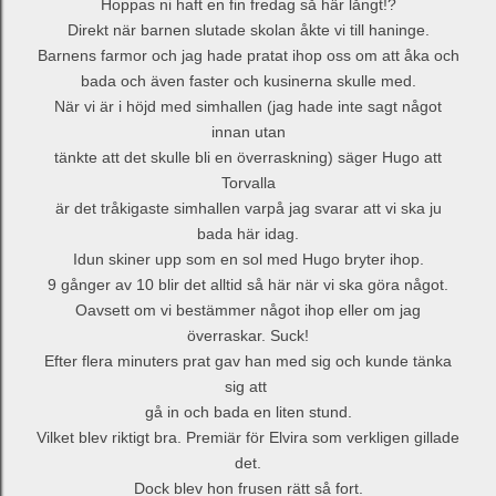
Hoppas ni haft en fin fredag så här långt!?
Direkt när barnen slutade skolan åkte vi till haninge.
Barnens farmor och jag hade pratat ihop oss om att åka och
bada och även faster och kusinerna skulle med.
När vi är i höjd med simhallen (jag hade inte sagt något
innan utan
tänkte att det skulle bli en överraskning) säger Hugo att
Torvalla
är det tråkigaste simhallen varpå jag svarar att vi ska ju
bada här idag.
Idun skiner upp som en sol med Hugo bryter ihop.
9 gånger av 10 blir det alltid så här när vi ska göra något.
Oavsett om vi bestämmer något ihop eller om jag
överraskar. Suck!
Efter flera minuters prat gav han med sig och kunde tänka
sig att
gå in och bada en liten stund.
Vilket blev riktigt bra. Premiär för Elvira som verkligen gillade
det.
Dock blev hon frusen rätt så fort.