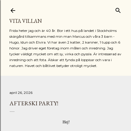
Fortsätt till huvudinnehåll
VITA VILLAN
Frida heter jag och är 40 år. Bor i ett hus på landet i Stockholms
skärgård tillsammans med min man Marcus och våra 3 barn -
Hugo, Idun och Elvira. Vi har även 2 katter, 2 kaniner, 1 tupp och 6
hönor. Jag driver eget företag inom måleri och inredning. Jag
tycker väldigt mycket om att sy, virka och pyssla. Är intresserad av
inredning och att fota. Älskar att fynda på loppisar och vara i
naturen. Havet och båtlivet betyder otroligt mycket.
april 26, 2026
AFTERSKI PARTY!
Hej!