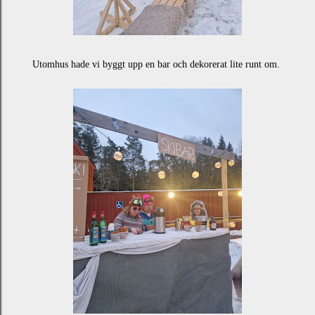
Utomhus hade vi byggt upp en bar och dekorerat lite runt om.